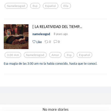
Namelessgod
Esp
Español
Ella
[ LA RELATIVIDAD DEL TIEMP...
namelessgod
8 years ago
0
0
Like
3:00 Am
Namelessgod
Amor
Esp
Español
Esa magia de las 3:00 am no la había conocido, hasta que te conocí.
No more stories