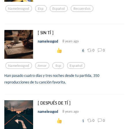
Namelessgod
Esp
Español
Recuerdos
[ SIN TÍ ]
namelessgod
8 years ago
0
0
6
Namelessgod
Amor
Esp
Español
Han pasado cuatro días y tres noches desde tu partida, 350
reproducciones de tu canción favorita,
[ DESPUÉS DE TÍ ]
namelessgod
8 years ago
0
0
1