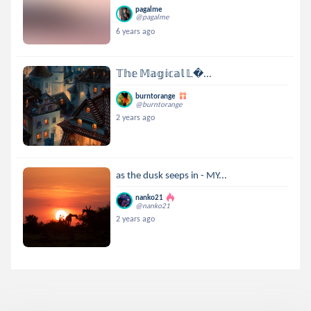
pagalme
@pagalme
6 years ago
𝕋𝕙𝕖 𝕄𝕒𝕘𝕚𝕔𝕒𝕝 𝕃...
burntorange
@burntorange
2 years ago
as the dusk seeps in - MY...
nanko21
@nanko21
2 years ago