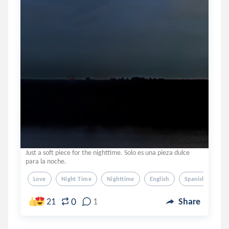
Just a soft piece for the nighttime. Solo es una pieza dulce
para la noche.
Love
Night Time
Nighttime
English
Spanish
0
21
1
Share