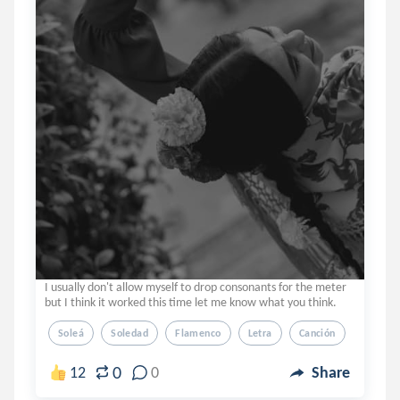
I usually don't allow myself to drop consonants for the meter
but I think it worked this time let me know what you think.
Soleá
Soledad
Flamenco
Letra
Canción
0
12
0
Share