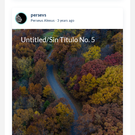
persevs
.
Perseus Alexus
3 years ago
 Untitled/Sin Título No. 5