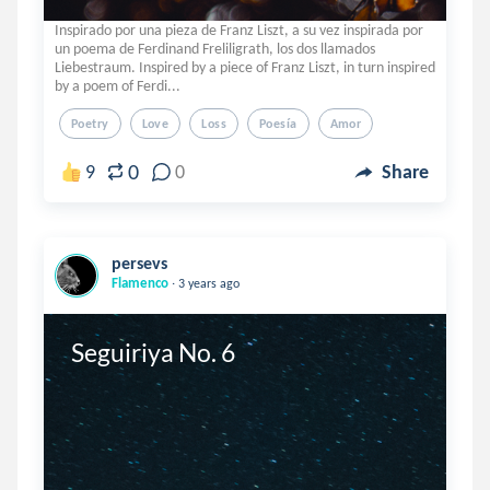
Inspirado por una pieza de Franz Liszt, a su vez inspirada por
un poema de Ferdinand Freliligrath, los dos llamados
Liebestraum. Inspired by a piece of Franz Liszt, in turn inspired
by a poem of Ferdi...
Poetry
Love
Loss
Poesía
Amor
0
9
0
Share
persevs
.
Flamenco
3 years ago
Seguiriya No. 6