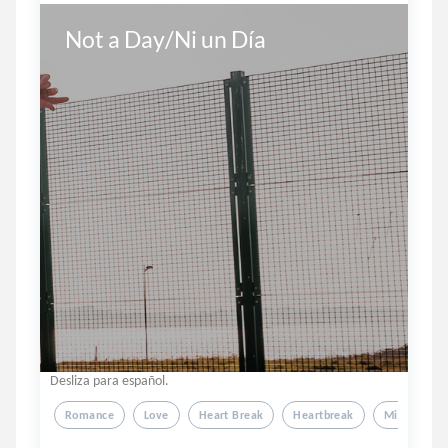
Not a Day/Ni un Día
Desliza para español.
Romance
Love
Heart Break
Heartbreak
Micro Poetr