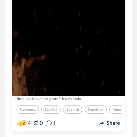
Dime por favor si la gramática es mala.
Flamenco
Español
Spanish
Seguiriya
Amor
0
4
1
Share