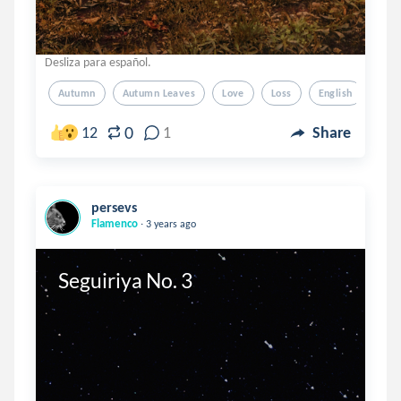
Desliza para español.
Autumn
Autumn Leaves
Love
Loss
English
0
12
1
Share
persevs
.
Flamenco
3 years ago
Seguiriya No. 3