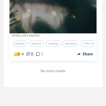
Desliza para español.
English
Spanish
Longing
Imissyou
I Miss You
0
4
1
Share
No more results