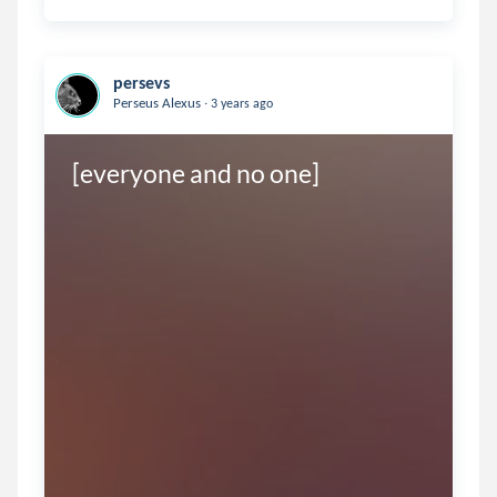
persevs
.
Perseus Alexus
3 years ago
[everyone and no one]