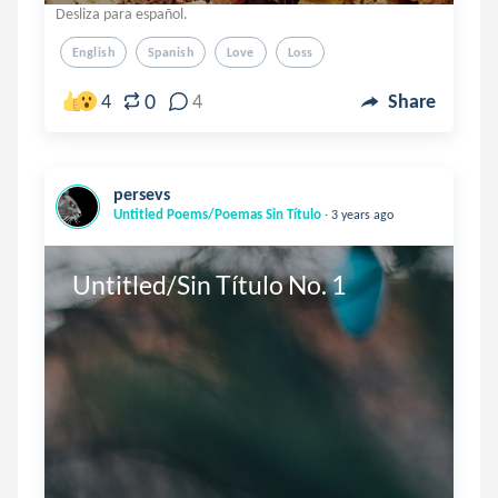
Desliza para español.
English
Spanish
Love
Loss
0
4
4
Share
persevs
.
Untitled Poems/Poemas Sin Título
3 years ago
Untitled/Sin Título No. 1