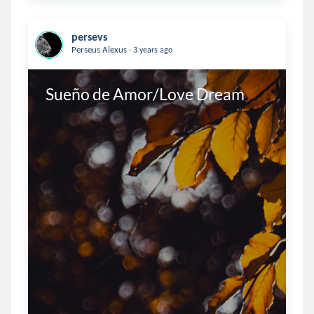
persevs
.
Perseus Alexus
3 years ago
Sueño de Amor/Love Dream