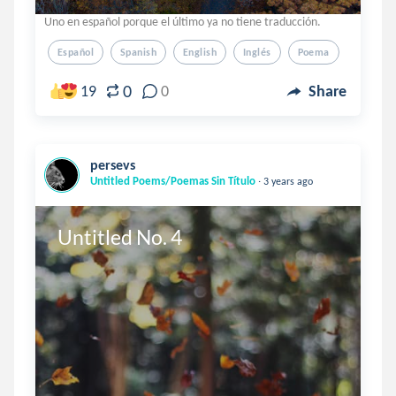
Uno en español porque el último ya no tiene traducción.
Español
Spanish
English
Inglés
Poema
0
19
0
Share
persevs
.
Untitled Poems/Poemas Sin Título
3 years ago
Untitled No. 4