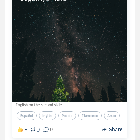
English on the second slide.
Español
Inglés
Poesía
Flamenco
Amor
0
9
0
Share