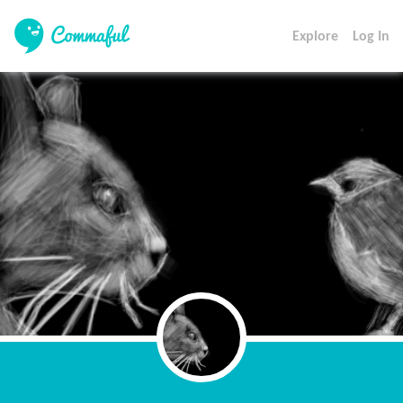
Explore
Log In