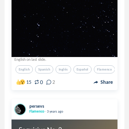
English on last slide.
English
Spanish
Inglés
Español
Flamenco
0
15
2
Share
persevs
.
Flamenco
3 years ago