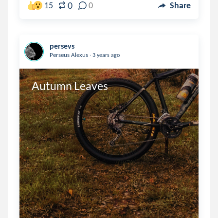
0
15
0
Share
persevs
.
Perseus Alexus
3 years ago
Autumn Leaves