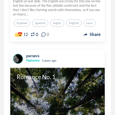
English on last slide. The English was tricky for this one on the
last line because of the five syllable constraint and the fact
that I don't like rhyming words with themselves, so if you see
an impro...
Español
Spanish
Inglés
English
Love
0
12
0
Share
persevs
.
Flamenco
3 years ago
Romance No. 1