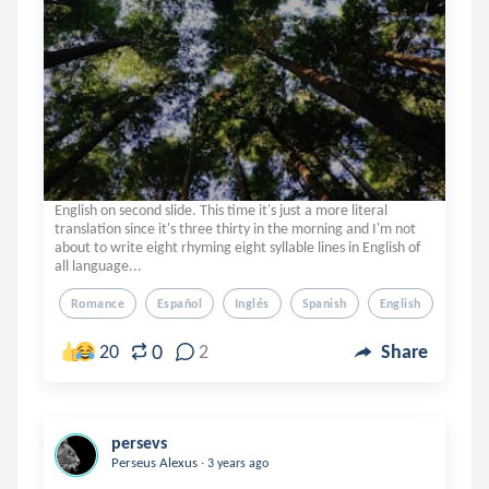
English on second slide. This time it's just a more literal
translation since it's three thirty in the morning and I'm not
about to write eight rhyming eight syllable lines in English of
all language...
Romance
Español
Inglés
Spanish
English
0
20
2
Share
persevs
.
Perseus Alexus
3 years ago