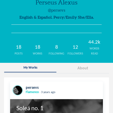
Perseus Alexus
@persevs
English & Español. Percy/Emily She/Ella.
44.2k
18
18
8
12
WORDS
POSTS
WORKS
FOLLOWING
FOLLOWERS
READ
My Works
About
persevs
.
Flamenco
3 years ago
Soleá no. 1