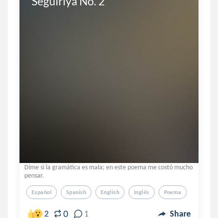
Seguiriya No. 2
Dime si la gramática es mala; en este poema me costó mucho
pensar.
Español
Spanish
English
Inglés
Poema
0
2
1
Share