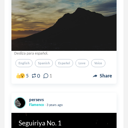
Desliza para español.
English
Spanish
Español
Love
Voice
0
5
1
Share
persevs
.
Flamenco
3 years ago
Seguiriya No. 1