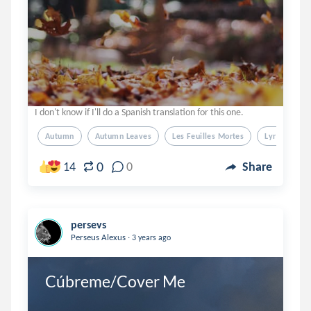
I don't know if I'll do a Spanish translation for this one.
Autumn
Autumn Leaves
Les Feuilles Mortes
Lyrics
0
14
0
Share
persevs
.
Perseus Alexus
3 years ago
Cúbreme/Cover Me