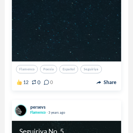
Flamenco
Poesía
Español
Seguiriya
0
12
0
Share
persevs
.
Flamenco
3 years ago
Seguiriya No. 5