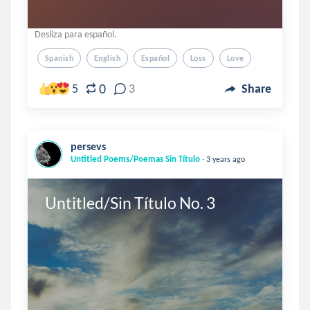
Desliza para español.
Spanish
English
Español
Loss
Love
0
5
3
Share
persevs
.
Untitled Poems/Poemas Sin Título
3 years ago
Untitled/Sin Título No. 3