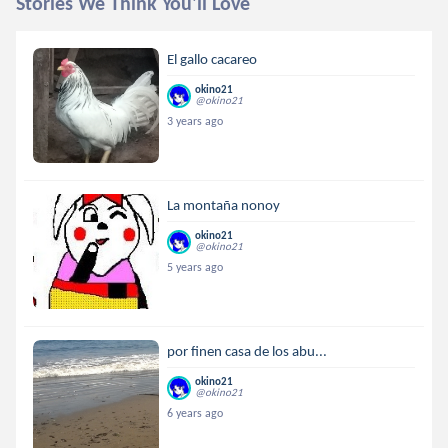
Stories We Think You'll Love
El gallo cacareo
okino21
@okino21
3 years ago
La montaña nonoy
okino21
@okino21
5 years ago
por finen casa de los abu...
okino21
@okino21
6 years ago