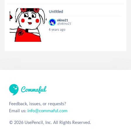
Untitled
okino21
@okino21
6 years ago
Feedback, issues, or requests?
Email us:
info@commaful.com
© 2026 UsePencil, Inc. All Rights Reserved.