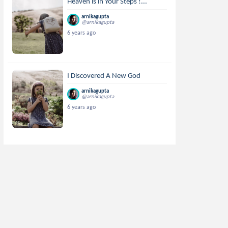
Heaven is in Your Steps !...
arnikagupta
@arnikagupta
6 years ago
I Discovered A New God
arnikagupta
@arnikagupta
6 years ago