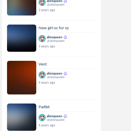
alienqueen
@alienqueen
3 years ago
New girl oc for rp
alienqueen
@alienqueen
3 years ago
Vent
alienqueen
@alienqueen
4 years ago
Padlet
alienqueen
@alienqueen
4 years ago