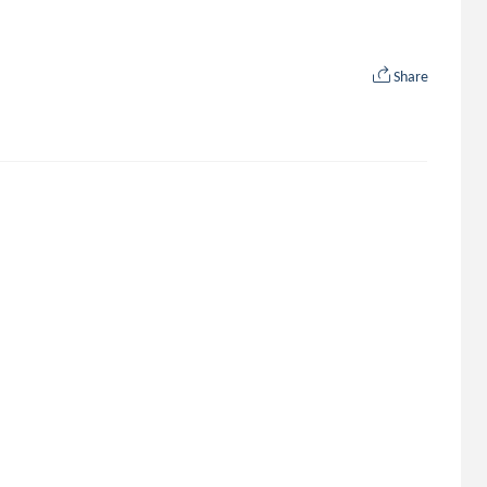
Share