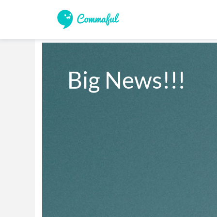
Big News!!!