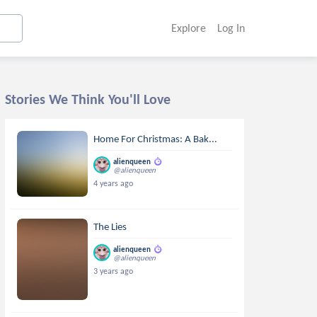
Explore
Log In
Stories We Think You'll Love
Home For Christmas: A Bak...
alienqueen
@alienqueen
4 years ago
The Lies
alienqueen
@alienqueen
3 years ago